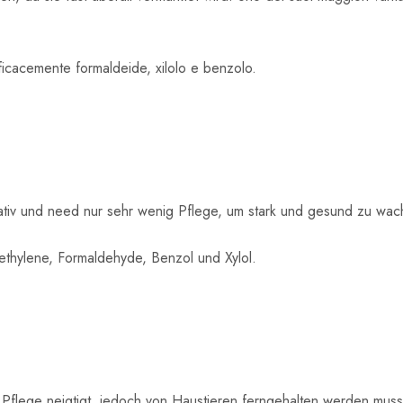
fficacemente formaldeide, xilolo e benzolo.
rativ und need nur sehr wenig Pflege, um stark und gesund zu wac
rethylene, Formaldehyde, Benzol und Xylol.
Pflege neigtigt, jedoch von Haustieren ferngehalten werden muss, d