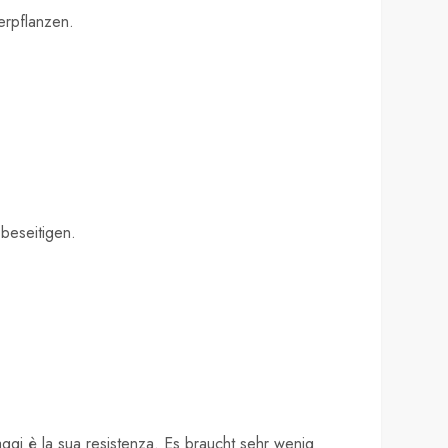
erpflanzen.
 beseitigen.
aggi è la sua resistenza. Es braucht sehr wenig