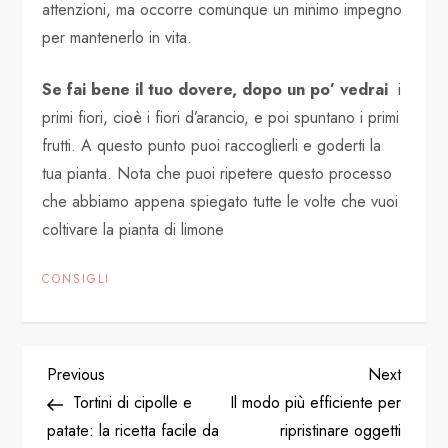
attenzioni, ma occorre comunque un minimo impegno
per mantenerlo in vita.
Se fai bene il tuo dovere, dopo un po’ vedrai
i
primi fiori, cioè i fiori d’arancio, e poi spuntano i primi
frutti. A questo punto puoi raccoglierli e goderti la
tua pianta. Nota che puoi ripetere questo processo
che abbiamo appena spiegato tutte le volte che vuoi
coltivare la pianta di limone
CONSIGLI
P
Previous
Next
Previous
Next
Post
Post
Tortini di cipolle e
Il modo più efficiente per
o
patate: la ricetta facile da
ripristinare oggetti