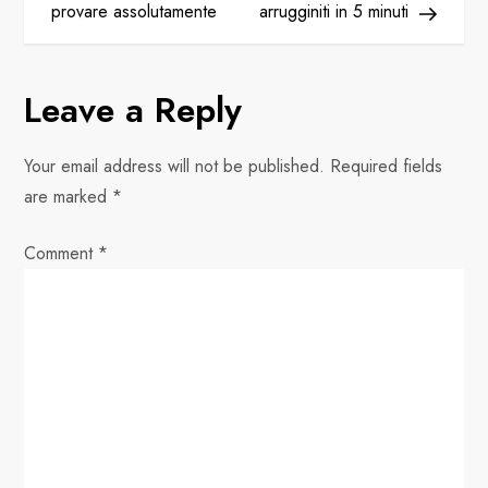
provare assolutamente
arrugginiti in 5 minuti
s
t
Leave a Reply
n
Your email address will not be published.
Required fields
a
are marked
*
v
Comment
*
i
g
a
t