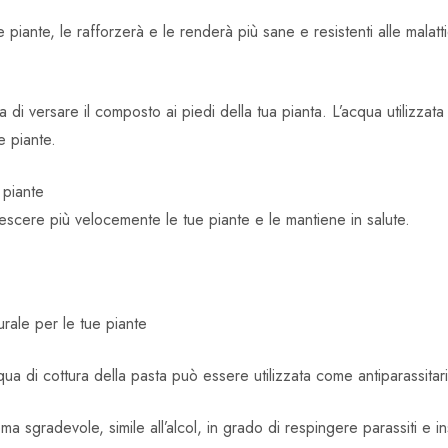
le piante, le rafforzerà e le renderà più sane e resistenti alle malatt
a di versare il composto ai piedi della tua pianta. L’acqua utilizzat
e piante.
e piante
rescere più velocemente le tue piante e le mantiene in salute.
urale per le tue piante
acqua di cottura della pasta può essere utilizzata come antiparassita
 sgradevole, simile all’alcol, in grado di respingere parassiti e ins