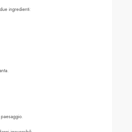
due ingredienti:
anta.
l paesaggio.
ni irreversibili.