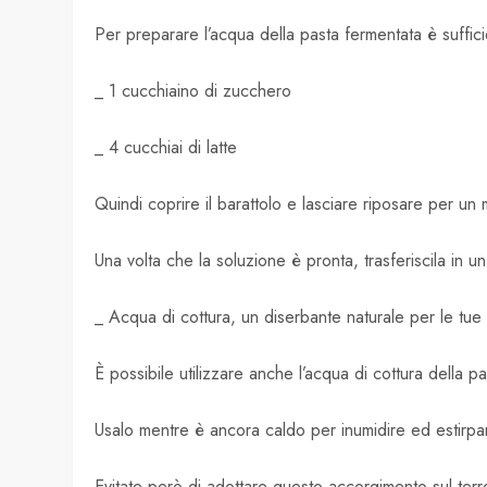
Per preparare l’acqua della pasta fermentata è suffici
_ 1 cucchiaino di zucchero
_ 4 cucchiai di latte
Quindi coprire il barattolo e lasciare riposare per un 
Una volta che la soluzione è pronta, trasferiscila in un
_ Acqua di cottura, un diserbante naturale per le tue
È possibile utilizzare anche l’acqua di cottura della 
Usalo mentre è ancora caldo per inumidire ed estirpare
Evitate però di adottare questo accorgimento sul terr