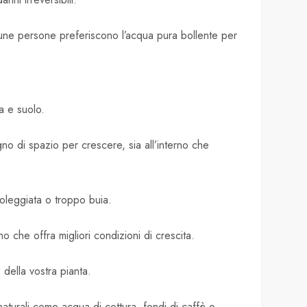
alcune persone preferiscono l’acqua pura bollente per
a e suolo.
o di spazio per crescere, sia all’interno che
soleggiata o troppo buia.
 che offra migliori condizioni di crescita.
della vostra pianta.
 naturali come acqua di cottura, fondi di caffè o