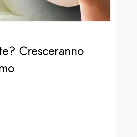
nte? Cresceranno
imo