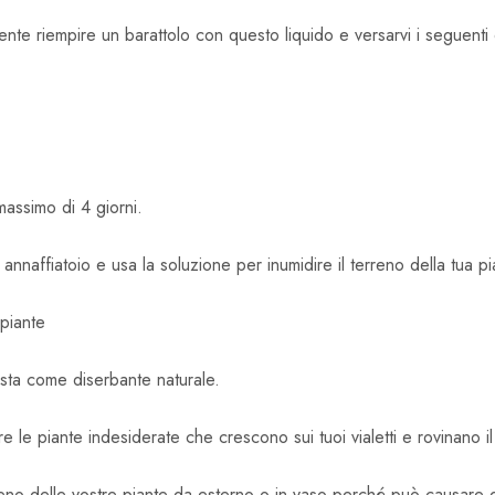
ente riempire un barattolo con questo liquido e versarvi i seguenti 
massimo di 4 giorni.
 annaffiatoio e usa la soluzione per inumidire il terreno della tua pi
 piante
pasta come diserbante naturale.
 le piante indesiderate che crescono sui tuoi vialetti e rovinano i
eno delle vostre piante da esterno o in vaso perché può causare dan