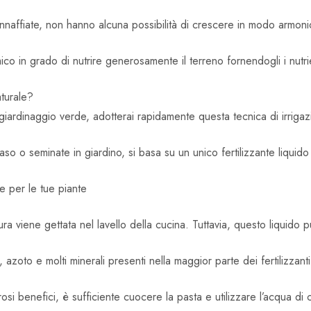
naffiate, non hanno alcuna possibilità di crescere in modo armoni
co in grado di nutrire generosamente il terreno fornendogli i nutrien
turale?
l giardinaggio verde, adotterai rapidamente questa tecnica di irrigaz
aso o seminate in giardino, si basa su un unico fertilizzante liquido 
le per le tue piante
a viene gettata nel lavello della cucina. Tuttavia, questo liquido p
zoto e molti minerali presenti nella maggior parte dei fertilizzanti
osi benefici, è sufficiente cuocere la pasta e utilizzare l’acqua di 