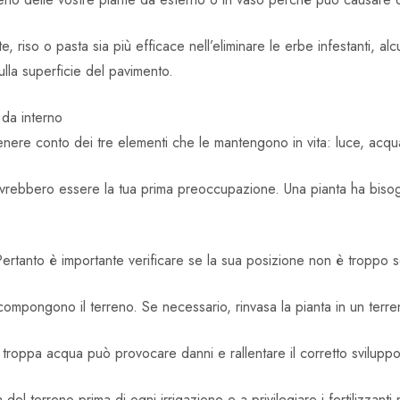
, riso o pasta sia più efficace nell’eliminare le erbe infestanti, 
ulla superficie del pavimento.
 da interno
tenere conto dei tre elementi che le mantengono in vita: luce, acqu
ovrebbero essere la tua prima preoccupazione. Una pianta ha bisogn
ertanto è importante verificare se la sua posizione non è troppo 
ompongono il terreno. Se necessario, rinvasa la pianta in un terreno
troppa acqua può provocare danni e rallentare il corretto sviluppo 
del terreno prima di ogni irrigazione e a privilegiare i fertilizzanti