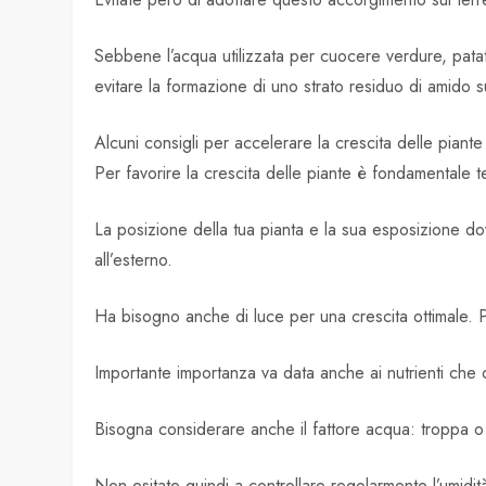
Sebbene l’acqua utilizzata per cuocere verdure, patate
evitare la formazione di uno strato residuo di amido s
Alcuni consigli per accelerare la crescita delle piante
Per favorire la crescita delle piante è fondamentale 
La posizione della tua pianta e la sua esposizione d
all’esterno.
Ha bisogno anche di luce per una crescita ottimale. P
Importante importanza va data anche ai nutrienti che c
Bisogna considerare anche il fattore acqua: troppa o 
Non esitate quindi a controllare regolarmente l’umidità 