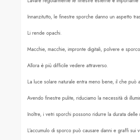
Lavare regolarmente le finestre esterne è importante p
Innanzitutto, le finestre sporche danno un aspetto tr
Li rende opachi.
Macchie, macchie, impronte digitali, polvere e sporc
Allora è più difficile vedere attraverso.
La luce solare naturale entra meno bene, il che può av
Avendo finestre pulite, riduciamo la necessità di illum
Inoltre, i vetri sporchi possono ridurre la durata delle 
L’accumulo di sporco può causare danni e graffi sui ve