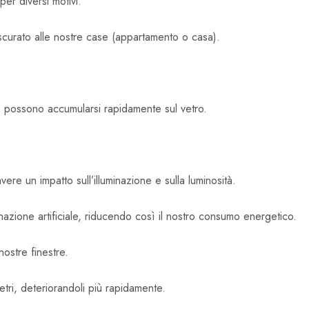
er diversi motivi.
ascurato alle nostre case (appartamento o casa).
o possono accumularsi rapidamente sul vetro.
ere un impatto sull’illuminazione e sulla luminosità.
inazione artificiale, riducendo così il nostro consumo energetico.
nostre finestre.
tri, deteriorandoli più rapidamente.