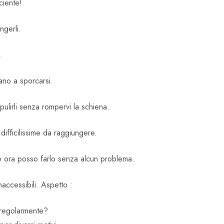
ciente!
ngerli.
…
iano a sporcarsi.
pulirli senza rompervi la schiena.
difficilissime da raggiungere.
 e ora posso farlo senza alcun problema.
naccessibili. Aspetto :
 regolarmente?