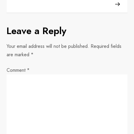
t
n
Leave a Reply
a
v
Your email address will not be published.
Required fields
are marked
*
i
Comment
*
g
a
t
i
o