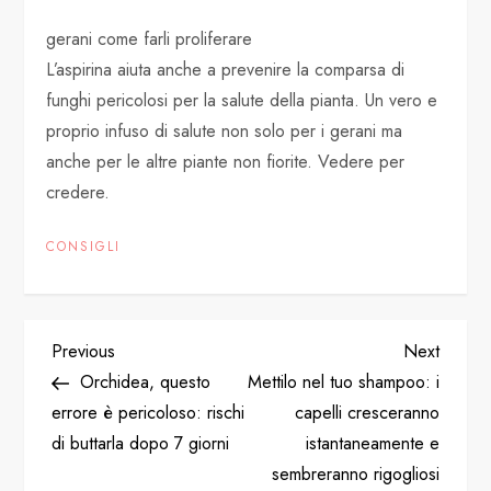
gerani come farli proliferare
L’aspirina aiuta anche a prevenire la comparsa di
funghi pericolosi per la salute della pianta. Un vero e
proprio infuso di salute non solo per i gerani ma
anche per le altre piante non fiorite. Vedere per
credere.
CONSIGLI
P
Previous
Next
Previous
Next
Post
Post
Orchidea, questo
Mettilo nel tuo shampoo: i
o
errore è pericoloso: rischi
capelli cresceranno
di buttarla dopo 7 giorni
istantaneamente e
s
sembreranno rigogliosi