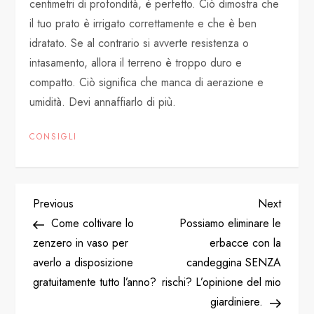
centimetri di profondità, è perfetto. Ciò dimostra che
il tuo prato è irrigato correttamente e che è ben
idratato. Se al contrario si avverte resistenza o
intasamento, allora il terreno è troppo duro e
compatto. Ciò significa che manca di aerazione e
umidità. Devi annaffiarlo di più.
CONSIGLI
P
Previous
Next
Previous
Next
Post
Post
Come coltivare lo
Possiamo eliminare le
o
zenzero in vaso per
erbacce con la
averlo a disposizione
candeggina SENZA
s
gratuitamente tutto l’anno?
rischi? L’opinione del mio
t
giardiniere.