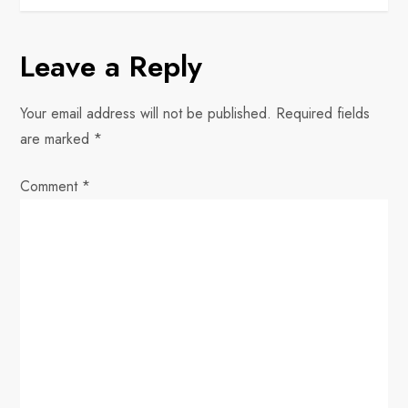
n
Leave a Reply
a
v
Your email address will not be published.
Required fields
are marked
*
i
Comment
*
g
a
t
i
o