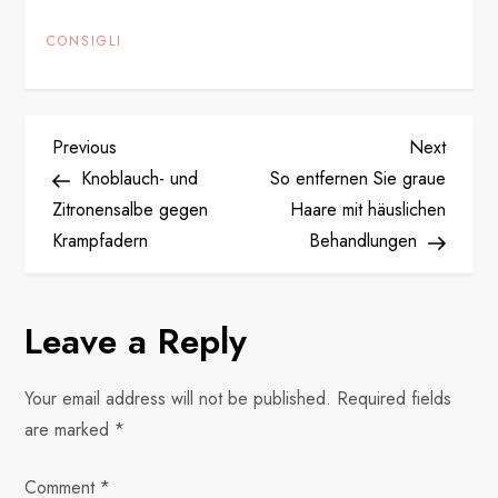
CONSIGLI
P
Previous
Next
Previous
Next
Post
Post
Knoblauch- und
So entfernen Sie graue
o
Zitronensalbe gegen
Haare mit häuslichen
Krampfadern
Behandlungen
s
t
Leave a Reply
n
Your email address will not be published.
Required fields
a
are marked
*
v
Comment
*