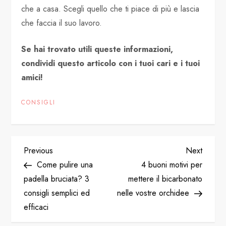
che a casa. Scegli quello che ti piace di più e lascia
che faccia il suo lavoro.
Se hai trovato utili queste informazioni,
condividi questo articolo con i tuoi cari e i tuoi
amici!
CONSIGLI
P
Previous
Next
Previous
Next
Post
Post
Come pulire una
4 buoni motivi per
o
padella bruciata? 3
mettere il bicarbonato
consigli semplici ed
nelle vostre orchidee
s
efficaci