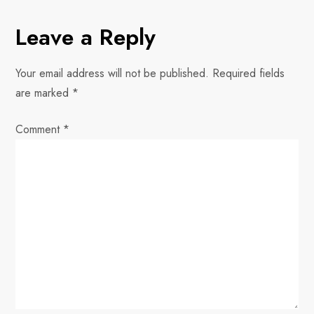
t
n
Leave a Reply
a
Your email address will not be published.
Required fields
v
are marked
*
i
Comment
*
g
a
t
i
o