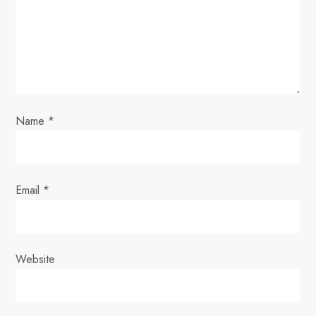
a
t
i
o
Name
*
n
Email
*
Website