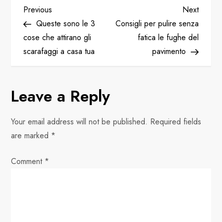
P
Previous
Next
Previous
Next
Post
Post
Queste sono le 3
Consigli per pulire senza
o
cose che attirano gli
fatica le fughe del
scarafaggi a casa tua
pavimento
s
t
Leave a Reply
n
Your email address will not be published.
Required fields
a
are marked
*
v
Comment
*
i
g