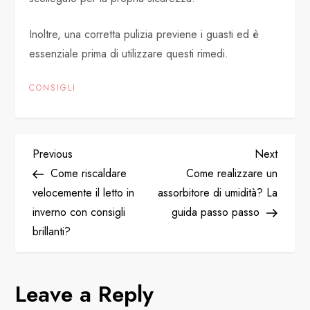
Inoltre, una corretta pulizia previene i guasti ed è
essenziale prima di utilizzare questi rimedi.
CONSIGLI
P
Previous
Next
Previous
Next
Post
Post
Come riscaldare
Come realizzare un
o
velocemente il letto in
assorbitore di umidità? La
inverno con consigli
guida passo passo
s
brillanti?
t
n
Leave a Reply