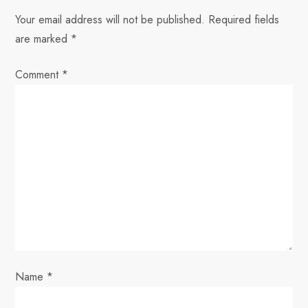
a
Your email address will not be published.
Required fields
v
are marked
*
i
Comment
*
g
a
t
i
o
n
Name
*