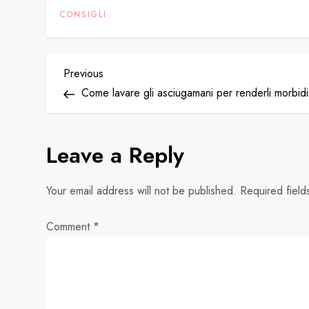
CONSIGLI
P
Previous
Previous
Post
Come lavare gli asciugamani per renderli morbidis
o
s
Leave a Reply
t
Your email address will not be published.
Required fiel
n
Comment
*
a
v
i