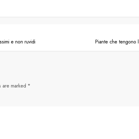
simi e non ruvidi
Piante che tengono l
ds are marked
*