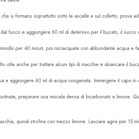
che si formano soprattutto sotto le ascelle e sul colletto, prova a
e dal fuoco e aggiungere 60 ml di detersivo per il bucato, il succo d
n ammollo per 40 minuti, poi risciacquate con abbondante acqua e fa
 utile anche per trattare alcuni tipi di macchie e sbiancare il buc
qua e aggiungere 60 ml di acqua ossigenata. Immergere il capo in q
stinate, preparare una miscela densa di bicarbonato e limone. Qu
macchia, quindi strofina con mezzo limone. Lasciare agire per 15 