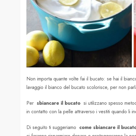
Non importa quante volte fai il bucato: se hai il bian
lavaggio il bianco del bucato scolorisce, per non parla
Per
sbiancare il bucato
si utilizzano spesso metod
in contatto con la pelle attraverso i vestiti quando li 
Di seguito ti suggeriamo
come sbiancare il bucato
ci faranno risparmiare denaro e proteggeranno la nost