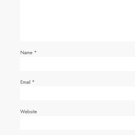
g
a
t
i
Name
*
o
n
Email
*
Website