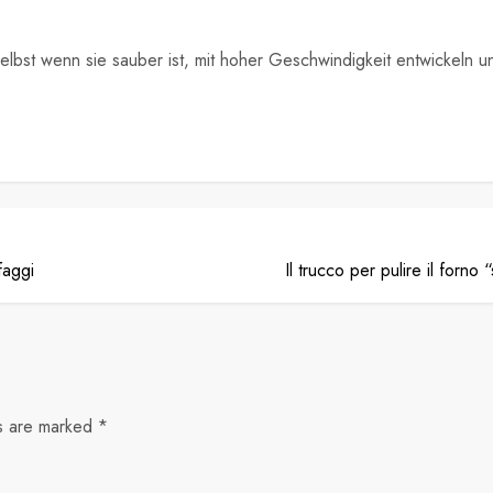
E
n, selbst wenn sie sauber ist, mit hoher Geschwindigkeit entwick
faggi
Il trucco per pulire il forn
ds are marked
*