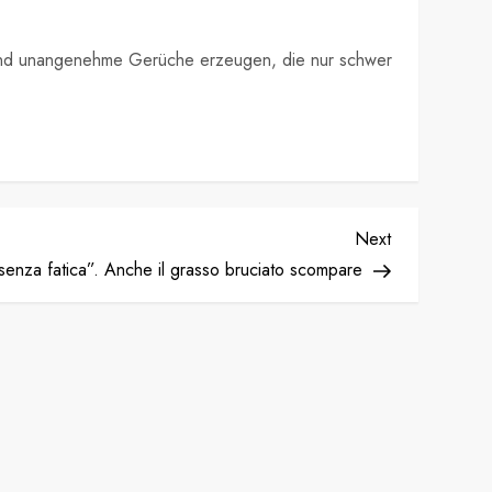
eln und unangenehme Gerüche erzeugen, die nur schwer
Next
Next
Post
o “senza fatica”. Anche il grasso bruciato scompare