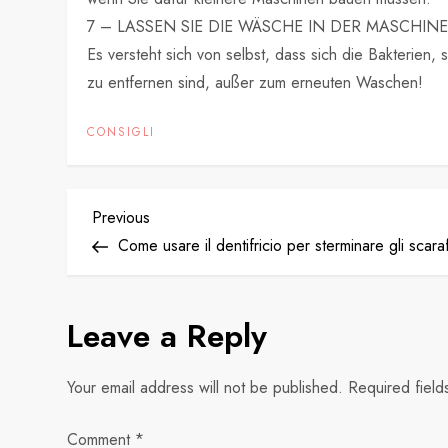
7 – LASSEN SIE DIE WÄSCHE IN DER MASCHIN
Es versteht sich von selbst, dass sich die Bakterie
zu entfernen sind, außer zum erneuten Waschen!
CONSIGLI
P
Previous
Previous
Post
Come usare il dentifricio per sterminare gli scara
o
s
Leave a Reply
t
Your email address will not be published.
Required fiel
n
Comment
*