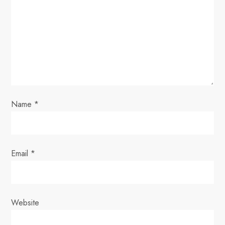
a
t
i
o
n
Name
*
Email
*
Website