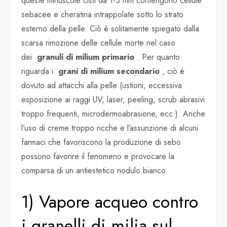
queste minuscole cisti da 1-3 mm contengono cellule
sebacee e cheratina intrappolate sotto lo strato
esterno della pelle. Ciò è solitamente spiegato dalla
scarsa rimozione delle cellule morte nel caso
dei
granuli di milium primario
. Per quanto
riguarda i
grani di milium secondario
, ciò è
dovuto ad attacchi alla pelle (ustioni, eccessiva
esposizione ai raggi UV, laser, peeling, scrub abrasivi
troppo frequenti, microdermoabrasione, ecc.). Anche
l’uso di creme troppo ricche e l’assunzione di alcuni
farmaci che favoriscono la produzione di sebo
possono favorire il fenomeno e provocare la
comparsa di un antiestetico nodulo bianco.
1) Vapore acqueo contro
i granelli di milia sul