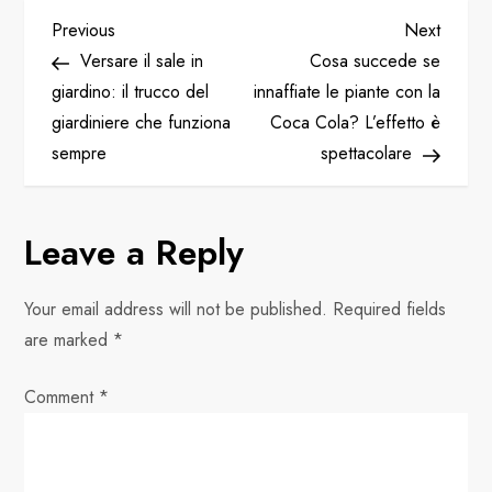
P
Previous
Next
Previous
Next
Post
Post
Versare il sale in
Cosa succede se
o
giardino: il trucco del
innaffiate le piante con la
giardiniere che funziona
Coca Cola? L’effetto è
s
sempre
spettacolare
t
n
Leave a Reply
a
Your email address will not be published.
Required fields
v
are marked
*
i
Comment
*
g