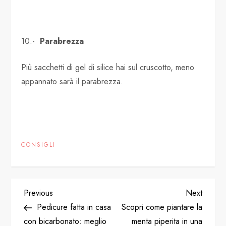
10.-
Parabrezza
Più sacchetti di gel di silice hai sul cruscotto, meno
appannato sarà il parabrezza.
CONSIGLI
P
Previous
Next
Previous
Next
Post
Post
Pedicure fatta in casa
Scopri come piantare la
o
con bicarbonato: meglio
menta piperita in una