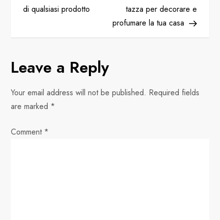
di qualsiasi prodotto
tazza per decorare e
s
profumare la tua casa
t
n
Leave a Reply
a
Your email address will not be published.
Required fields
v
are marked
*
i
Comment
*
g
a
t