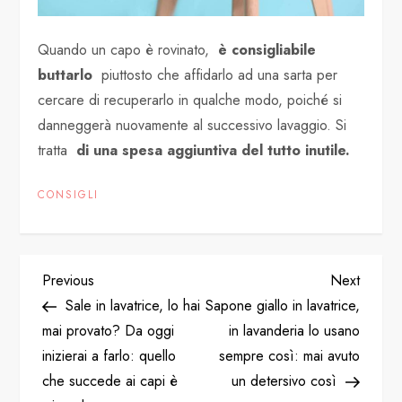
Quando un capo è rovinato,
è consigliabile
buttarlo
piuttosto che affidarlo ad una sarta per
cercare di recuperarlo in qualche modo, poiché si
danneggerà nuovamente al successivo lavaggio. Si
tratta
di una spesa aggiuntiva del tutto inutile.
CONSIGLI
P
Previous
Next
Previous
Next
Post
Post
Sale in lavatrice, lo hai
Sapone giallo in lavatrice,
o
mai provato? Da oggi
in lavanderia lo usano
inizierai a farlo: quello
sempre così: mai avuto
s
che succede ai capi è
un detersivo così