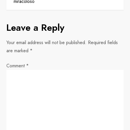
t
miracoloso
n
Leave a Reply
a
v
Your email address will not be published.
Required fields
are marked
*
i
Comment
*
g
a
t
i
o