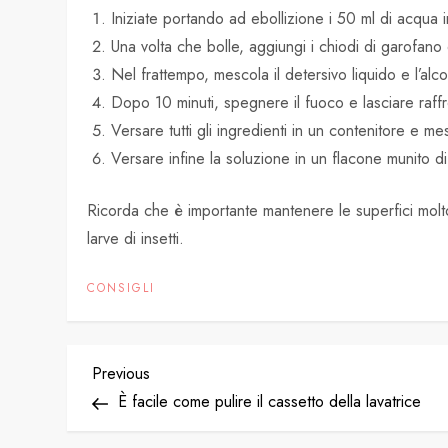
Iniziate portando ad ebollizione i 50 ml di acqua 
Una volta che bolle, aggiungi i chiodi di garofano 
Nel frattempo, mescola il detersivo liquido e l’alco
Dopo 10 minuti, spegnere il fuoco e lasciare raffr
Versare tutti gli ingredienti in un contenitore e 
Versare infine la soluzione in un flacone munito di
Ricorda che è importante mantenere le superfici molto 
larve di insetti.
CONSIGLI
P
Previous
Previous
Post
È facile come pulire il cassetto della lavatrice
o