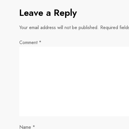
s
Leave a Reply
t
Your email address will not be published.
Required fiel
n
Comment
*
a
v
i
g
a
t
Name
*