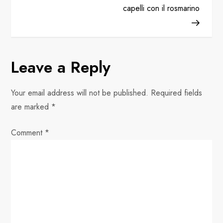
s
capelli con il rosmarino
t
n
Leave a Reply
a
v
Your email address will not be published.
Required fields
are marked
*
i
Comment
*
g
a
t
i