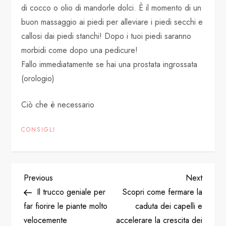
di cocco o olio di mandorle dolci. È il momento di un
buon massaggio ai piedi per alleviare i piedi secchi e
callosi dai piedi stanchi! Dopo i tuoi piedi saranno
morbidi come dopo una pedicure!
Fallo immediatamente se hai una prostata ingrossata
(orologio)
Ciò che è necessario
CONSIGLI
P
Previous
Next
Previous
Next
Post
Post
Il trucco geniale per
Scopri come fermare la
o
far fiorire le piante molto
caduta dei capelli e
velocemente
accelerare la crescita dei