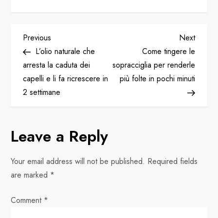
P
Previous
Next
Previous
Next
Post
Post
L’olio naturale che
Come tingere le
o
arresta la caduta dei
sopracciglia per renderle
capelli e li fa ricrescere in
più folte in pochi minuti
s
2 settimane
t
n
Leave a Reply
a
Your email address will not be published.
Required fields
v
are marked
*
i
Comment
*