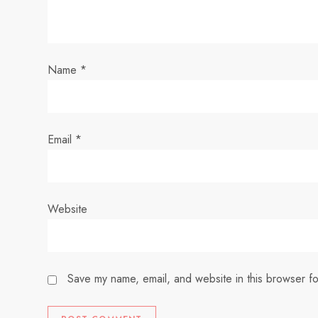
t
i
Name
*
o
n
Email
*
Website
Save my name, email, and website in this browser fo