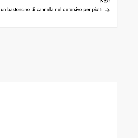
Next
Next
Post
un bastoncino di cannella nel detersivo per piatti