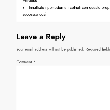
P
Previous
Previous
Post
Innaffiate i pomodori e i cetrioli con questo prep
o
successo così
s
Leave a Reply
t
n
Your email address will not be published.
Required fiel
a
Comment
*
v
i
g
a