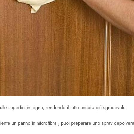
lle superfici in legno, rendendo il tutto ancora più sgradevole.
ciente un panno in microfibra , puoi preparare uno spray depolverat