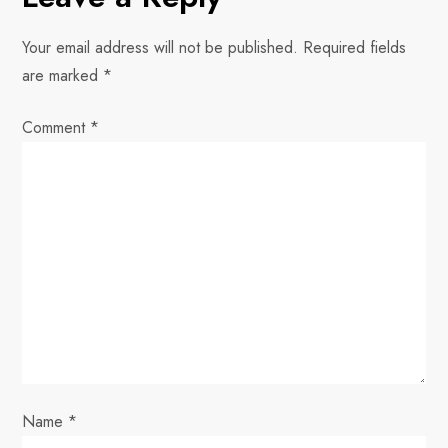
a
Your email address will not be published.
Required fields
v
are marked
*
i
Comment
*
g
a
t
i
o
n
Name
*