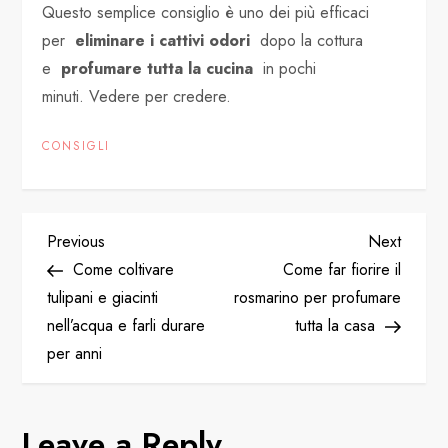
Questo semplice consiglio è uno dei più efficaci
per
eliminare i cattivi odori
dopo la cottura
e
profumare tutta la cucina
in pochi
minuti. Vedere per credere.
CONSIGLI
P
Previous
Next
Previous
Next
Post
Post
Come coltivare
Come far fiorire il
o
tulipani e giacinti
rosmarino per profumare
nell’acqua e farli durare
tutta la casa
s
per anni
t
n
Leave a Reply