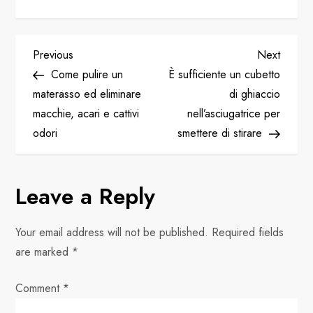
P
Previous
Next
Previous
Next
Post
Post
Come pulire un
È sufficiente un cubetto
o
materasso ed eliminare
di ghiaccio
macchie, acari e cattivi
nell’asciugatrice per
s
odori
smettere di stirare
t
n
Leave a Reply
a
Your email address will not be published.
Required fields
v
are marked
*
i
Comment
*