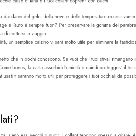
ecchie calze di lana e i tuoi collant coprenti con buchi.
dai danni del gelo, della neve e delle temperature eccessivament
ge e l’auto è sempre fuori? Per preservare la gomma del parabrezz
 di mettersi in viaggio.
, un semplice calzino vi sarà molto utile per eliminare la fastidio
tto che in pochi conoscono. Se vuoi che i tuoi stivali rimangano in
e. Come bonus, la carta assorbirà l’umidità e quindi proteggerà il tess
 usati ti saranno molto utili per proteggere i tuoi occhiali da possib
lati?
, siano essi vecchi o nuovi, i collant tendono spesso a girare. A