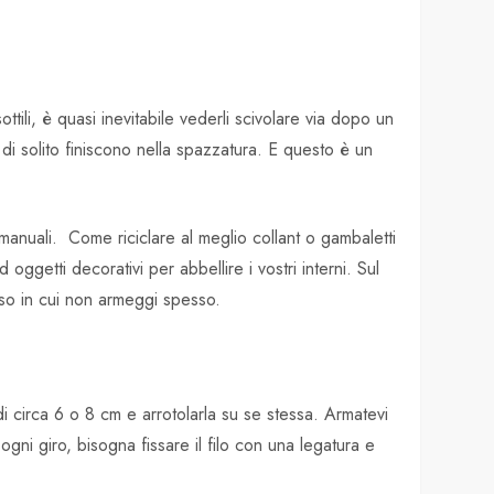
tili, è quasi inevitabile vederli scivolare via dopo un
a, di solito finiscono nella spazzatura. E questo è un
 manuali.
Come riciclare al meglio collant o gambaletti
ggetti decorativi per abbellire i vostri interni. Sul
caso in cui non armeggi spesso.
 di circa 6 o 8 cm e arrotolarla su se stessa. Armatevi
ogni giro, bisogna fissare il filo con una legatura e