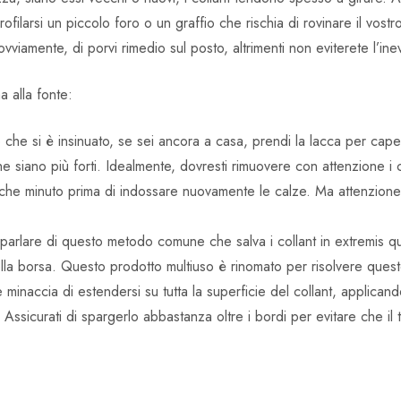
filarsi un piccolo foro o un graffio che rischia di rovinare il vostr
ovviamente, di porvi rimedio sul posto, altrimenti non eviterete l’inev
 alla fonte:
he si è insinuato, se sei ancora a casa, prendi la lacca per capel
 che siano più forti. Idealmente, dovresti rimuovere con attenzione 
ualche minuto prima di indossare nuovamente le calze. Ma attenzion
parlare di questo metodo comune che salva i collant in extremis q
la borsa. Questo prodotto multiuso è rinomato per risolvere ques
 minaccia di estendersi su tutta la superficie del collant, applica
sicurati di spargerlo abbastanza oltre i bordi per evitare che il t