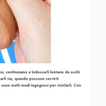
no, continuiamo a indossarli lontano da occhi
arli via, quando possono servirti
i sono molti modi ingegnosi per riciclarli. Con