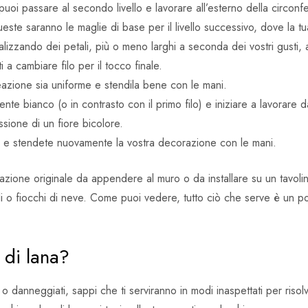
puoi passare al secondo livello e lavorare all’esterno della circo
ste saranno le maglie di base per il livello successivo, dove la t
realizzando dei petali, più o meno larghi a seconda dei vostri gusti,
 a cambiare filo per il tocco finale.
creazione sia uniforme e stendila bene con le mani.
ente bianco (o in contrasto con il primo filo) e iniziare a lavorare da
ssione di un fiore bicolore.
odo e stendete nuovamente la vostra decorazione con le mani.
zione originale da appendere al muro o da installare su un tavoli
soli o fiocchi di neve. Come puoi vedere, tutto ciò che serve è un p
 di lana?
 o danneggiati, sappi che ti serviranno in modi inaspettati per risol