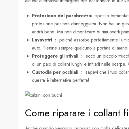
alcune alternative intelligenti per trasformare le tue v
Protezione del parabrezza:
spesso tormentato 
protezione per non danneggiarsi. Non hai un gara
andrà bene. Ma non dimenticare di rimuoverli prima
Lavavetri
:
poiché assorbe perfettamente l’umidità
auto. Tienine sempre qualcuno a portata di mano!
Proteggere gli stivali
:
ecco un piccolo trucche
di un paio di collant lunghi e infilarli nelle scarp
Custodia per occhiali
:
sapevi che i tuoi collant
questa è l’alternativa perfetta!
Come riparare i collant fi
Anche quando vengono indossati con molta delicatezza