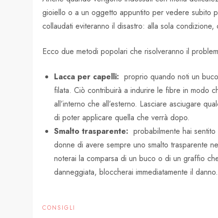
gioiello o a un oggetto appuntito per vedere subito pro
collaudati eviteranno il disastro: alla sola condizione, 
Ecco due metodi popolari che risolveranno il problema
Lacca per capelli:
proprio quando noti un buco c
filata. Ciò contribuirà a indurire le fibre in modo
all’interno che all’esterno. Lasciare asciugare q
di poter applicare quella che verrà dopo.
Smalto trasparente:
probabilmente hai sentito 
donne di avere sempre uno smalto trasparente nel
noterai la comparsa di un buco o di un graffio che
danneggiata, bloccherai immediatamente il danno. As
CONSIGLI