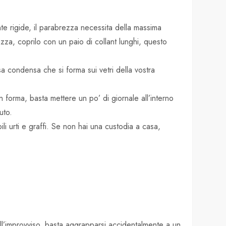
e rigide, il parabrezza necessita della massima
a, coprilo con un paio di collant lunghi, questo
sa condensa che si forma sui vetri della vostra
 forma, basta mettere un po’ di giornale all’interno
uto.
ili urti e graffi. Se non hai una custodia a casa,
ll’improvviso, basta aggrapparsi accidentalmente a un