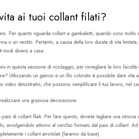
a ai tuoi collant filati?
arsi. Per quanto riguarda collant e gambaletti, quando sono molto sot
onna o un vestito. Pertanto, a causa della loro durata di vita limitat
ti modi diversi a casa.
 in questa sessione di riciclaggio, per risvegliare le loro facoltà
 Utilizzando un gancio e un filo colorato è possibile dare vita ad o
usi video dimostrativi, che possono semplificare il tuo lavoro, nel 
 realizzare una graziosa decorazione:
paio di collant filati. Per fare questo, dovete tagliare una striscia
ilo, avvolgendolo attorno al cerchio formato dal paio di collant. Ad 
etamente i collant arrotolati (faranno da base).