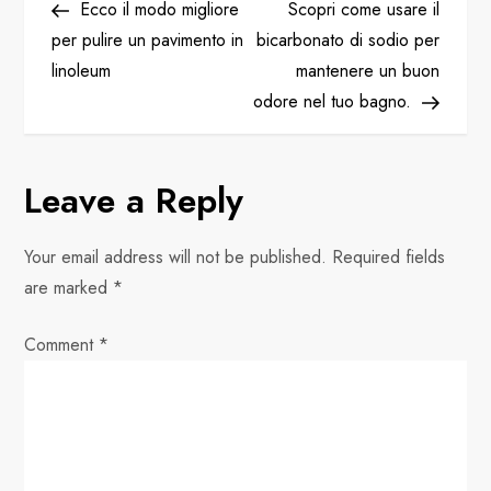
Post
Post
Ecco il modo migliore
Scopri come usare il
o
per pulire un pavimento in
bicarbonato di sodio per
linoleum
mantenere un buon
s
odore nel tuo bagno.
t
n
Leave a Reply
a
Your email address will not be published.
Required fields
v
are marked
*
i
Comment
*
g
a