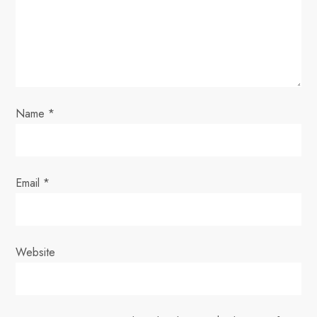
t
i
o
n
Name
*
Email
*
Website