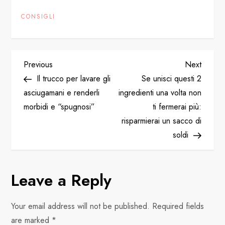
CONSIGLI
P
Previous
Next
Previous
Next
Post
Post
Il trucco per lavare gli
Se unisci questi 2
o
asciugamani e renderli
ingredienti una volta non
morbidi e “spugnosi”
ti fermerai più:
s
risparmierai un sacco di
t
soldi
n
Leave a Reply
a
v
Your email address will not be published.
Required fields
are marked
*