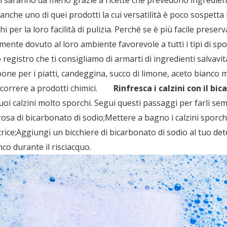
nche uno di quei prodotti la cui versatilità è poco sospetta 
i per la loro facilità di pulizia. Perché se è più facile preser
mente dovuto al loro ambiente favorevole a tutti i tipi di spor
o registro che ti consigliamo di armarti di ingredienti salvavi
pone per i piatti, candeggina, succo di limone, aceto bianco
correre a prodotti chimici.
Rinfresca i calzini con il bi
uoi calzini molto sporchi. Segui questi passaggi per farli se
a di bicarbonato di sodio;Mettere a bagno i calzini sporchi
vatrice;Aggiungi un bicchiere di bicarbonato di sodio al tuo d
co durante il risciacquo.