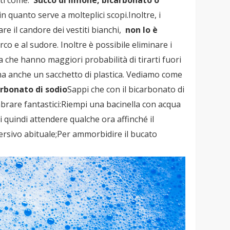
in quanto serve a molteplici scopi.
Inoltre, i
vare il candore dei vestiti bianchi,
non lo è
co e al sudore. Inoltre è possibile eliminare i
ta che hanno maggiori probabilità di tirarti fuori
 ma anche un sacchetto di plastica. Vediamo come
carbonato di sodio
Sappi che con il bicarbonato di
mbrare fantastici:Riempi una bacinella con acqua
 quindi attendere qualche ora affinché il
etersivo abituale;Per ammorbidire il bucato