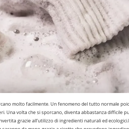
 sporcano molto facilmente. Un fenomeno del tutto normale po
eri. Una volta che si sporcano, diventa abbastanza difficile pul
tita grazie all’utilizzo di ingredienti naturali ed ecologici.
e non saranno da meno grazie a ricette che prevedono ingredie