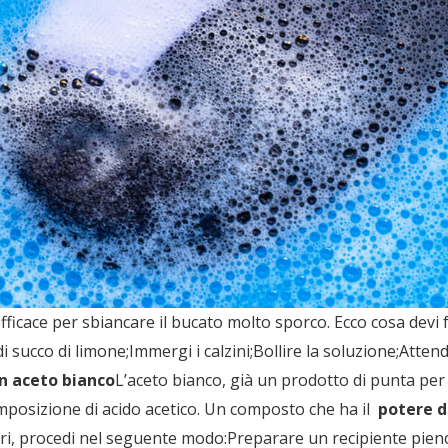
efficace per sbiancare il bucato molto sporco. Ecco cosa dev
di succo di limone;Immergi i calzini;Bollire la soluzione;Atten
on aceto bianco
L’aceto bianco, già un prodotto di punta per l
omposizione di acido acetico. Un composto che ha il
potere d
ori, procedi nel seguente modo:Preparare un recipiente pieno