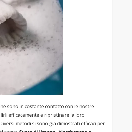
iché sono in costante contatto con le nostre
irli efficacemente e ripristinare la loro
Diversi metodi si sono già dimostrati efficaci per
nti come:
Succo di limone, bicarbonato o