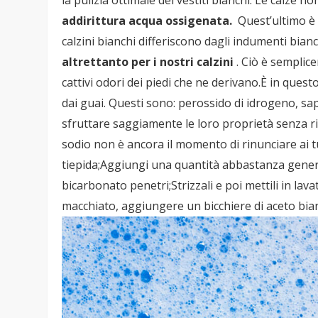
addirittura acqua ossigenata.
Quest’ultimo è a
calzini bianchi differiscono dagli indumenti bianch
altrettanto per i nostri calzini
. Ciò è semplice
cattivi odori dei piedi che ne derivano.È in quest
dai guai. Questi sono: perossido di idrogeno, sa
sfruttare saggiamente le loro proprietà senza ri
sodio non è ancora il momento di rinunciare ai t
tiepida;Aggiungi una quantità abbastanza generos
bicarbonato penetri;Strizzali e poi mettili in la
macchiato, aggiungere un bicchiere di aceto bian