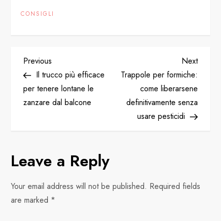
CONSIGLI
P
Previous
Next
Previous
Next
Post
Post
Il trucco più efficace
Trappole per formiche:
o
per tenere lontane le
come liberarsene
zanzare dal balcone
definitivamente senza
s
usare pesticidi
t
n
Leave a Reply
a
Your email address will not be published.
Required fields
v
are marked
*