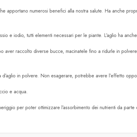
 che apportano numerosi benefici alla nostra salute. Ha anche proprie
assio e iodio, tutti elementi necessari per le piante. L’aglio ha anche
po aver raccolto diverse bucce, macinatele fino a ridurle in polve
za d’aglio in polvere. Non esagerare, potrebbe avere l’effetto oppo
riccio e acqua.
pomeriggio per poter ottimizzare l’assorbimento dei nutrienti da parte 