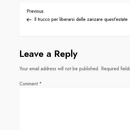
P
Previous
Previous
Post
Il trucco per liberarsi delle zanzare quest’estate
o
s
Leave a Reply
t
n
Your email address will not be published.
Required fiel
a
Comment
*
v
i
g