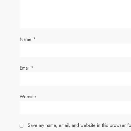
a
t
i
Name
*
o
n
Email
*
Website
Save my name, email, and website in this browser fo