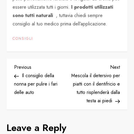
essere utilizzata tutti i giorni.
I prodotti utilizzati
sono tutti naturali
, tuttavia chiedi sempre
consiglio al tuo medico prima dell’applicazione.
CONSIGLI
P
Previous
Next
Previous
Next
Post
Post
Il consiglio della
Mescola il detersivo per
o
nonna per pulire i fari
piatti con il dentifricio e
delle auto
tutto risplenderà dalla
s
testa ai piedi
t
n
Leave a Reply