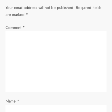
a
Your email address will not be published.
Required fields
v
are marked
*
i
Comment
*
g
a
t
i
o
n
Name
*