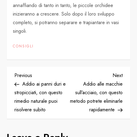
annaffiando di tanto in tanto, le piccole orchidee
inizieranno a crescere. Solo dopo il loro sviluppo
completo, si potranno separare e trapiantare in vasi
singoli.
CONSIGLI
P
Previous
Next
Previous
Next
Post
Post
Addio ai panni duri e
Addio alle macchie
o
stropicciati, con questo
sull’acciaio, con questo
rimedio naturale puoi
metodo potrete eliminarle
s
risolvere subito
rapidamente
t
n