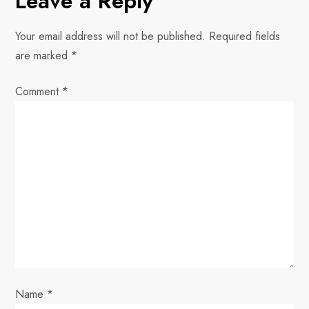
Leave a Reply
a
Your email address will not be published.
Required fields
v
are marked
*
i
Comment
*
g
a
t
i
o
n
Name
*