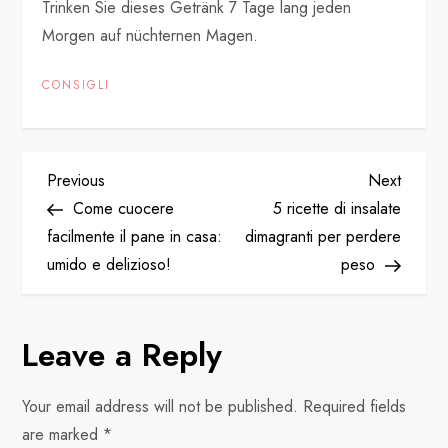
Trinken Sie dieses Getränk 7 Tage lang jeden
Morgen auf nüchternen Magen.
CONSIGLI
P
Previous
Next
Previous
Next
Post
Post
Come cuocere
5 ricette di insalate
o
facilmente il pane in casa:
dimagranti per perdere
umido e delizioso!
peso
s
t
Leave a Reply
n
Your email address will not be published.
Required fields
a
are marked
*