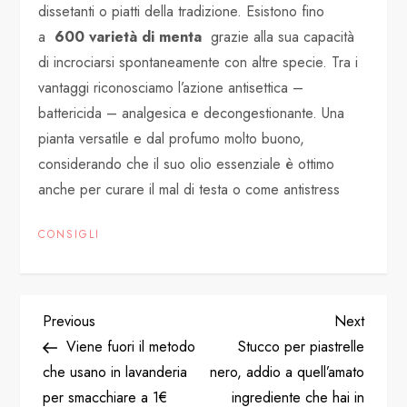
dissetanti o piatti della tradizione. Esistono fino
a
600 varietà di menta
grazie alla sua capacità
di incrociarsi spontaneamente con altre specie. Tra i
vantaggi riconosciamo l’azione antisettica –
battericida – analgesica e decongestionante. Una
pianta versatile e dal profumo molto buono,
considerando che il suo olio essenziale è ottimo
anche per curare il mal di testa o come antistress
CONSIGLI
P
Previous
Next
Previous
Next
Post
Post
Viene fuori il metodo
Stucco per piastrelle
o
che usano in lavanderia
nero, addio a quell’amato
per smacchiare a 1€
ingrediente che hai in