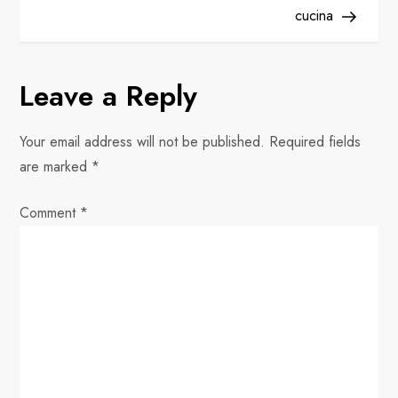
s
cucina
t
n
Leave a Reply
a
Your email address will not be published.
Required fields
v
are marked
*
i
Comment
*
g
a
t
i