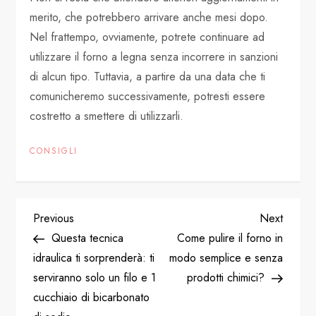
merito, che potrebbero arrivare anche mesi dopo.
Nel frattempo, ovviamente, potrete continuare ad
utilizzare il forno a legna senza incorrere in sanzioni
di alcun tipo. Tuttavia, a partire da una data che ti
comunicheremo successivamente, potresti essere
costretto a smettere di utilizzarli.
CONSIGLI
P
Previous
Next
Previous
Next
Post
Post
Questa tecnica
Come pulire il forno in
o
idraulica ti sorprenderà: ti
modo semplice e senza
serviranno solo un filo e 1
prodotti chimici?
s
cucchiaio di bicarbonato