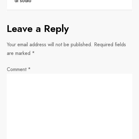
t
di sodio
n
Leave a Reply
a
v
Your email address will not be published.
Required fields
are marked
*
i
Comment
*
g
a
t
i
o