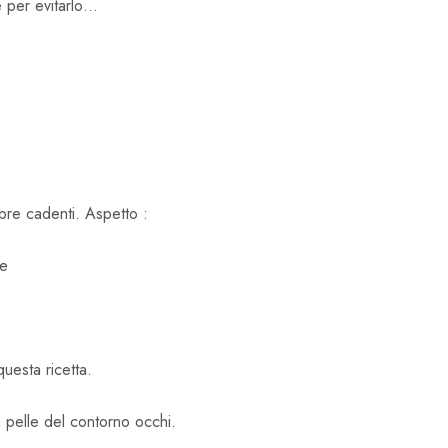
 per evitarlo…
.
bre cadenti. Aspetto :
ie
uesta ricetta.
a pelle del contorno occhi.