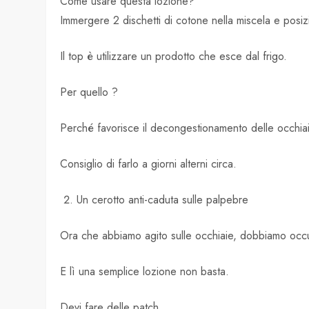
Come usare questa lozione?
Immergere 2 dischetti di cotone nella miscela e posizi
Il top è utilizzare un prodotto che esce dal frigo.
Per quello ?
Perché favorisce il decongestionamento delle occhiai
Consiglio di farlo a giorni alterni circa.
Un cerotto anti-caduta sulle palpebre
Ora che abbiamo agito sulle occhiaie, dobbiamo occu
E lì una semplice lozione non basta.
Devi fare delle patch.