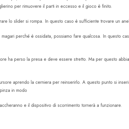
lierino per rimuovere il parti in eccesso e il gioco è finito.
are lo slider si rompa. In questo caso è sufficiente trovare un anel
e, magari perché è ossidata, possiamo fare qualcosa. In questo ca
ursore ha perso la presa e deve essere stretto. Ma per questo abbi
sore aprendo la cerniera per reinserirlo. A questo punto si inserisc
a pinza in modo
staccheranno e il dispositivo di scorrimento tornerà a funzionare.