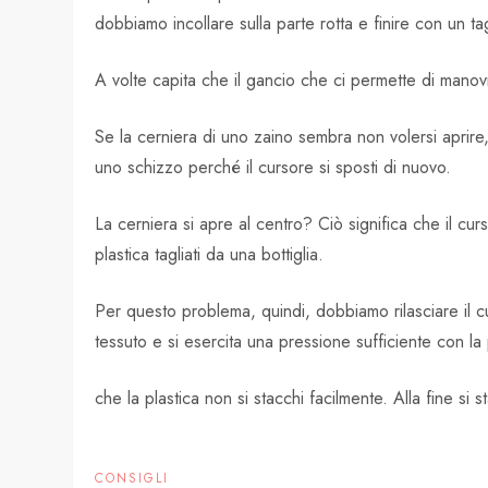
dobbiamo incollare sulla parte rotta e finire con un tag
A volte capita che il gancio che ci permette di manovr
Se la cerniera di uno zaino sembra non volersi aprir
uno schizzo perché il cursore si sposti di nuovo.
La cerniera si apre al centro? Ciò significa che il c
plastica tagliati da una bottiglia.
Per questo problema, quindi, dobbiamo rilasciare il cur
tessuto e si esercita una pressione sufficiente con l
che la plastica non si stacchi facilmente. Alla fine si 
CONSIGLI