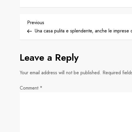
P
Previous
Previous
Post
Una casa pulita e splendente, anche le imprese d
o
s
Leave a Reply
t
Your email address will not be published.
Required fiel
n
Comment
*
a
v
i