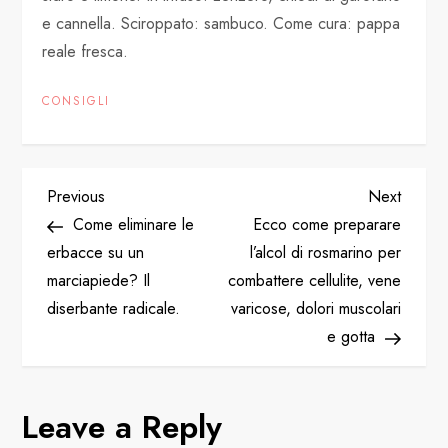
e cannella. Sciroppato: sambuco. Come cura: pappa
reale fresca.
CONSIGLI
P
Previous
Next
Previous
Next
Post
Post
Come eliminare le
Ecco come preparare
o
erbacce su un
l’alcol di rosmarino per
marciapiede? Il
combattere cellulite, vene
s
diserbante radicale.
varicose, dolori muscolari
t
e gotta
n
Leave a Reply
a