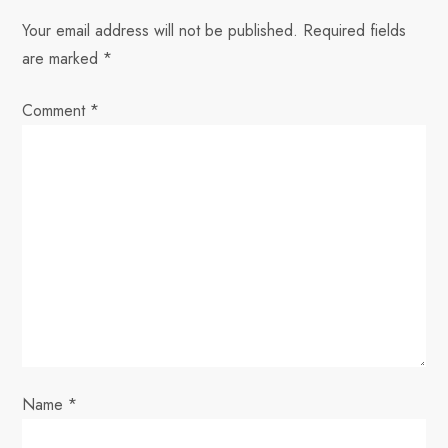
v
Your email address will not be published.
Required fields
are marked
*
i
Comment
*
g
a
t
i
o
n
Name
*