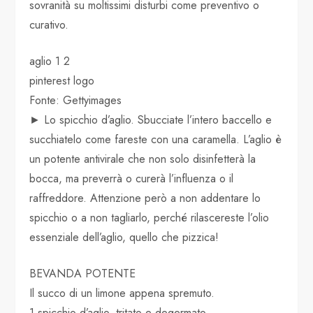
sovranità su moltissimi disturbi come preventivo o
curativo.
aglio 1 2
pinterest logo
Fonte: Gettyimages
► Lo spicchio d’aglio. Sbucciate l’intero baccello e
succhiatelo come fareste con una caramella. L’aglio è
un potente antivirale che non solo disinfetterà la
bocca, ma preverrà o curerà l’influenza o il
raffreddore. Attenzione però a non addentare lo
spicchio o a non tagliarlo, perché rilascereste l’olio
essenziale dell’aglio, quello che pizzica!
BEVANDA POTENTE
Il succo di un limone appena spremuto.
1 spicchio d’aglio, tritato e degermato.