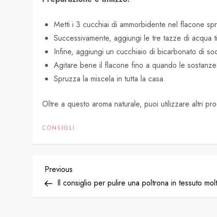
Metti i 3 cucchiai di ammorbidente nel flacone spr
Successivamente, aggiungi le tre tazze di acqua tie
Infine, aggiungi un cucchiaio di bicarbonato di so
Agitare bene il flacone fino a quando le sostanz
Spruzza la miscela in tutta la casa.
Oltre a questo aroma naturale, puoi utilizzare altri prod
CONSIGLI
P
Previous
Previous
Post
Il consiglio per pulire una poltrona in tessuto mo
o