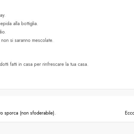
ay.
pida alla bottiglia.
dio.
e non si saranno mescolate.
otti fatti in casa per rinfrescare la tua casa.
lto sporca (non sfoderabile).
Ecco