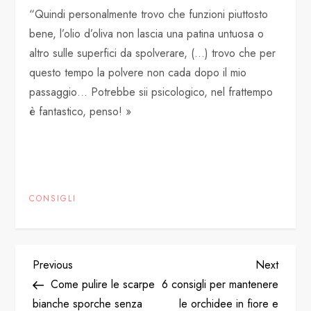
“Quindi personalmente trovo che funzioni piuttosto
bene, l’olio d’oliva non lascia una patina untuosa o
altro sulle superfici da spolverare, (…) trovo che per
questo tempo la polvere non cada dopo il mio
passaggio… Potrebbe sii psicologico, nel frattempo
è fantastico, penso! »
CONSIGLI
P
Previous
Next
Previous
Next
Post
Post
Come pulire le scarpe
6 consigli per mantenere
o
bianche sporche senza
le orchidee in fiore e