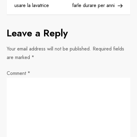
usare la lavatrice
farle durare per anni
s
t
Leave a Reply
n
Your email address will not be published.
Required fields
a
are marked
*
v
Comment
*
i
g
a
t