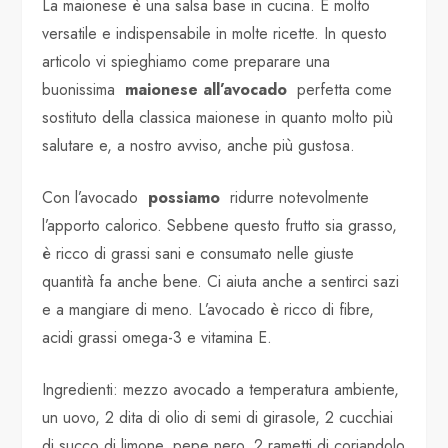
La maionese è una salsa base in cucina. È molto
versatile e indispensabile in molte ricette. In questo
articolo vi spieghiamo come preparare una
buonissima
maionese all’avocado
perfetta come
sostituto della classica maionese in quanto molto più
salutare e, a nostro avviso, anche più gustosa.
Con l’avocado
possiamo
ridurre notevolmente
l’apporto calorico. Sebbene questo frutto sia grasso,
è ricco di grassi sani e consumato nelle giuste
quantità fa anche bene. Ci aiuta anche a sentirci sazi
e a mangiare di meno. L’avocado è ricco di fibre,
acidi grassi omega-3 e vitamina E.
Ingredienti: mezzo avocado a temperatura ambiente,
un uovo, 2 dita di olio di semi di girasole, 2 cucchiai
di succo di limone, pepe nero, 2 rametti di coriandolo