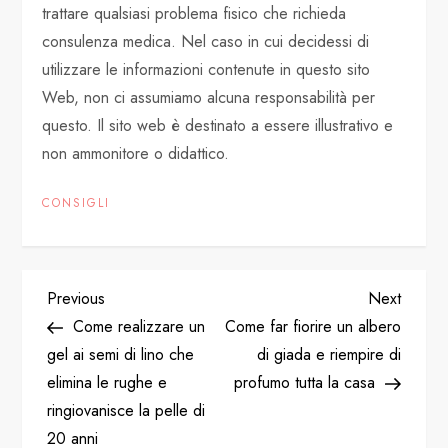
trattare qualsiasi problema fisico che richieda
consulenza medica. Nel caso in cui decidessi di
utilizzare le informazioni contenute in questo sito
Web, non ci assumiamo alcuna responsabilità per
questo. Il sito web è destinato a essere illustrativo e
non ammonitore o didattico.
CONSIGLI
P
Previous
Next
Previous
Next
Post
Post
Come realizzare un
Come far fiorire un albero
o
gel ai semi di lino che
di giada e riempire di
elimina le rughe e
profumo tutta la casa
s
ringiovanisce la pelle di
20 anni