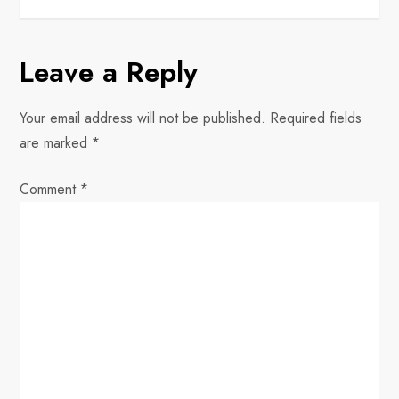
t
n
Leave a Reply
a
v
Your email address will not be published.
Required fields
are marked
*
i
Comment
*
g
a
t
i
o