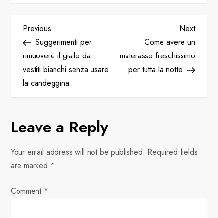
P
Previous
Next
Previous
Next
Post
Post
Suggerimenti per
Come avere un
o
rimuovere il giallo dai
materasso freschissimo
vestiti bianchi senza usare
per tutta la notte
s
la candeggina
t
n
Leave a Reply
a
Your email address will not be published.
Required fields
v
are marked
*
i
Comment
*
g