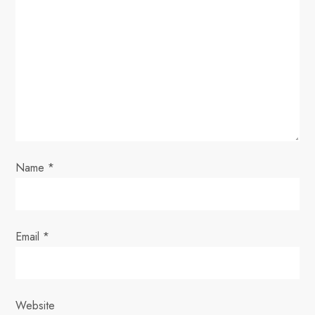
a
t
i
o
n
Name
*
Email
*
Website