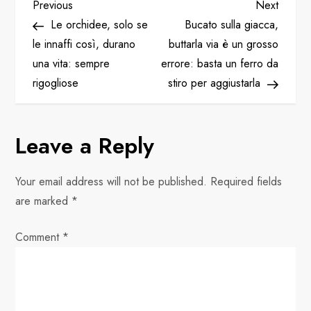
P
Previous
Next
Previous
Next
Post
Post
Le orchidee, solo se
Bucato sulla giacca,
o
le innaffi così, durano
buttarla via è un grosso
una vita: sempre
errore: basta un ferro da
s
rigogliose
stiro per aggiustarla
t
n
Leave a Reply
a
Your email address will not be published.
Required fields
v
are marked
*
i
Comment
*
g
a