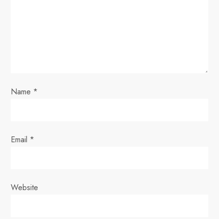
t
i
o
n
Name
*
Email
*
Website