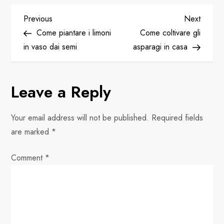
P
Previous
Next
Previous
Next
Post
Post
Come piantare i limoni
Come coltivare gli
o
in vaso dai semi
asparagi in casa
s
Leave a Reply
t
n
Your email address will not be published.
Required fields
are marked
*
a
Comment
v
*
i
g