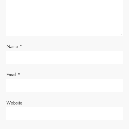
a
t
i
o
Name
*
n
Email
*
Website