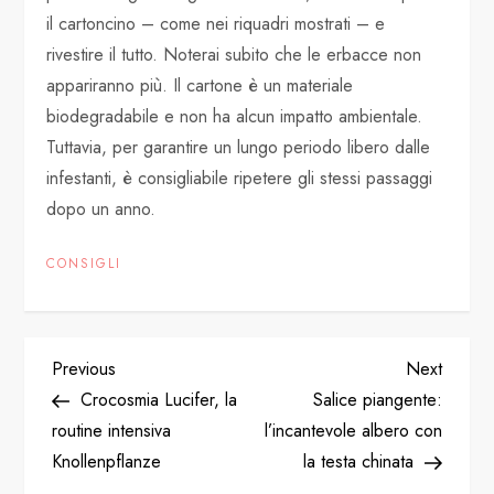
il cartoncino – come nei riquadri mostrati – e
rivestire il tutto. Noterai subito che le erbacce non
appariranno più. Il cartone è un materiale
biodegradabile e non ha alcun impatto ambientale.
Tuttavia, per garantire un lungo periodo libero dalle
infestanti, è consigliabile ripetere gli stessi passaggi
dopo un anno.
CONSIGLI
P
Previous
Next
Previous
Next
Post
Post
Crocosmia Lucifer, la
Salice piangente:
o
routine intensiva
l’incantevole albero con
Knollenpflanze
la testa chinata
s