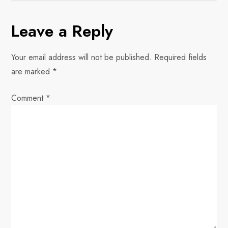
t
Leave a Reply
n
Your email address will not be published.
Required fields
a
are marked
*
v
Comment
*
i
g
a
t
i