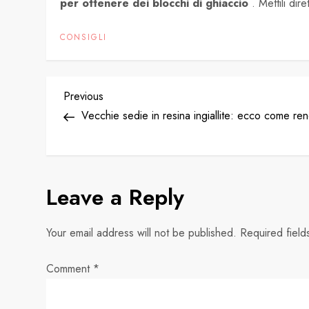
per ottenere dei blocchi di ghiaccio
. Mettili dir
CONSIGLI
P
Previous
Previous
Post
Vecchie sedie in resina ingiallite: ecco come re
o
s
Leave a Reply
t
n
Your email address will not be published.
Required fiel
a
Comment
*
v