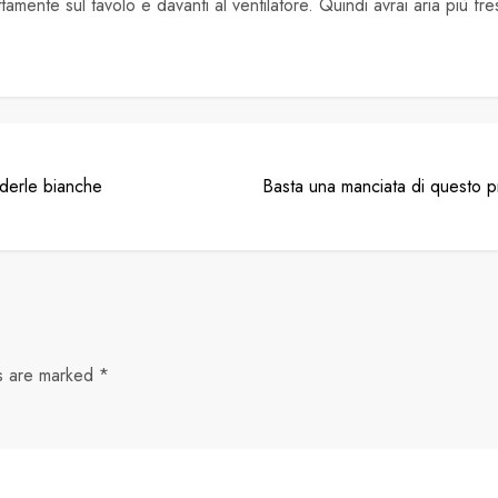
ettamente sul tavolo e davanti al ventilatore. Quindi avrai aria più fre
nderle bianche
Basta una manciata di questo p
ds are marked
*