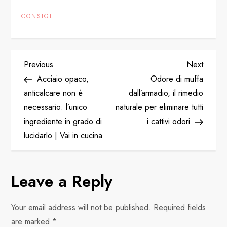
CONSIGLI
P
Previous
Next
Previous
Next
Post
Post
Acciaio opaco,
Odore di muffa
o
anticalcare non è
dall’armadio, il rimedio
necessario: l’unico
naturale per eliminare tutti
s
ingrediente in grado di
i cattivi odori
t
lucidarlo | Vai in cucina
n
Leave a Reply
a
v
Your email address will not be published.
Required fields
are marked
*