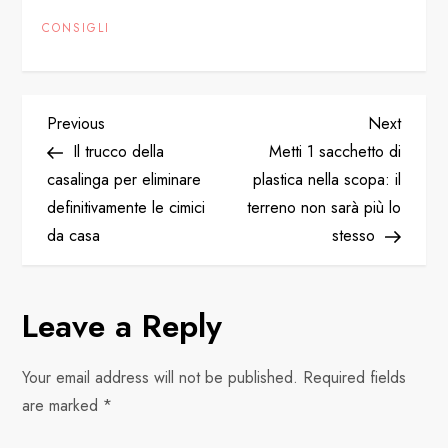
CONSIGLI
P
Previous
Next
Previous
Next
Post
Post
Il trucco della
Metti 1 sacchetto di
o
casalinga per eliminare
plastica nella scopa: il
definitivamente le cimici
terreno non sarà più lo
s
da casa
stesso
t
n
Leave a Reply
a
Your email address will not be published.
Required fields
v
are marked
*