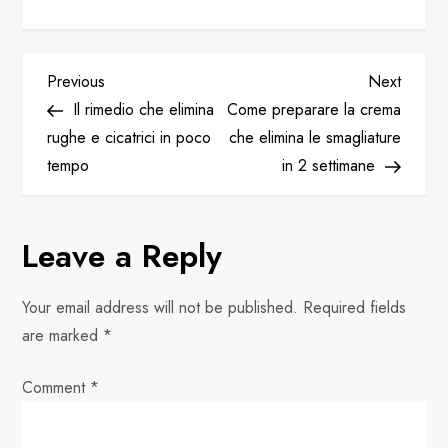
P
Previous
Next
Previous
Next
Post
Post
Il rimedio che elimina
Come preparare la crema
o
rughe e cicatrici in poco
che elimina le smagliature
tempo
in 2 settimane
s
t
Leave a Reply
n
Your email address will not be published.
Required fields
a
are marked
*
v
Comment
*
i