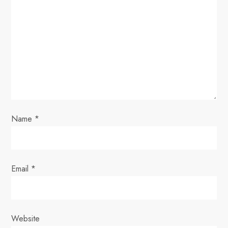
g
a
t
i
o
Name
*
n
Email
*
Website