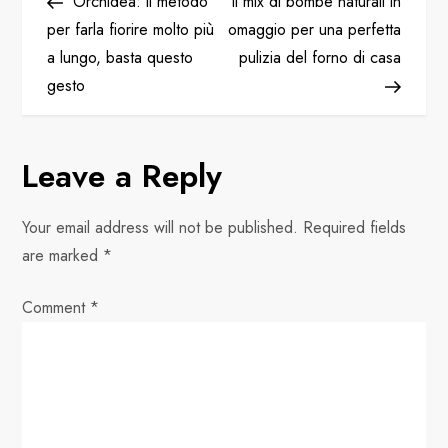
Post
Post
Orchidea: il metodo
Il mix di bombe naturali in
o
per farla fiorire molto più
omaggio per una perfetta
a lungo, basta questo
pulizia del forno di casa
s
gesto
t
n
Leave a Reply
a
Your email address will not be published.
Required fields
v
are marked
*
i
Comment
*
g
a