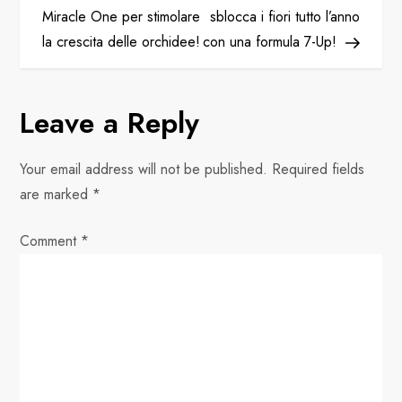
o
Miracle One per stimolare
sblocca i fiori tutto l’anno
la crescita delle orchidee!
con una formula 7-Up!
s
t
Leave a Reply
n
Your email address will not be published.
Required fields
a
are marked
*
v
Comment
*
i
g
a
t