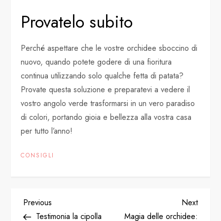
Provatelo subito
Perché aspettare che le vostre orchidee sboccino di
nuovo, quando potete godere di una fioritura
continua utilizzando solo qualche fetta di patata?
Provate questa soluzione e preparatevi a vedere il
vostro angolo verde trasformarsi in un vero paradiso
di colori, portando gioia e bellezza alla vostra casa
per tutto l’anno!
CONSIGLI
P
Previous
Next
Previous
Next
Post
Post
Testimonia la cipolla
Magia delle orchidee: