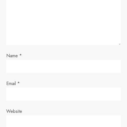
t
i
o
n
Name
*
Email
*
Website