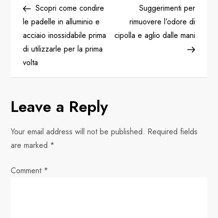
Post
Post
Scopri come condire
Suggerimenti per
o
le padelle in alluminio e
rimuovere l’odore di
acciaio inossidabile prima
cipolla e aglio dalle mani
s
di utilizzarle per la prima
t
volta
n
Leave a Reply
a
v
Your email address will not be published.
Required fields
are marked
*
i
Comment
*
g
a