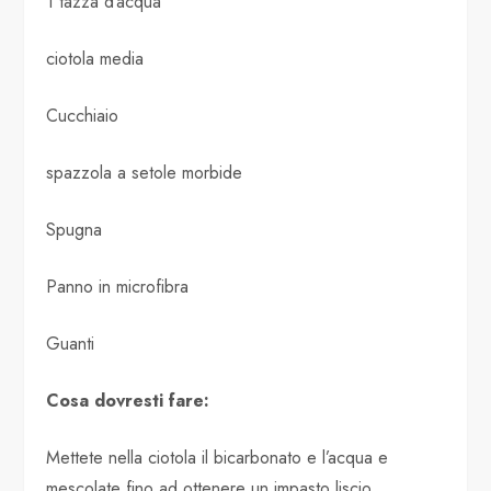
1 tazza d’acqua
ciotola media
Cucchiaio
spazzola a setole morbide
Spugna
Panno in microfibra
Guanti
Cosa dovresti fare:
Mettete nella ciotola il bicarbonato e l’acqua e
mescolate fino ad ottenere un impasto liscio.