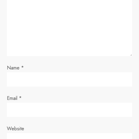
g
a
t
i
o
Name
*
n
Email
*
Website