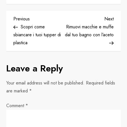
P
Previous
Next
Previous
Next
Post
Post
Scopri come
Rimuovi macchie e muffe
o
sbiancare i tuoi tupper di
dal tuo bagno con l’aceto
plastica
s
t
Leave a Reply
n
Your email address will not be published.
Required fields
a
are marked
*
v
Comment
*
i